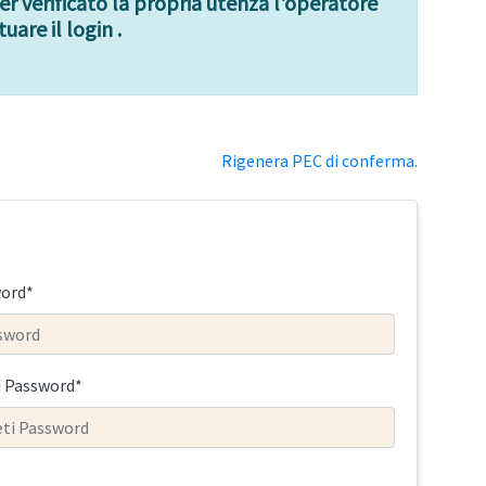
ver verificato la propria utenza l'operatore
uare il login .
Rigenera PEC di conferma.
ord*
i Password*