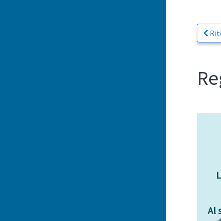
Rit
Re
L
Al 