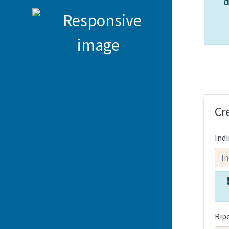
d
Cr
Indi
Ripe