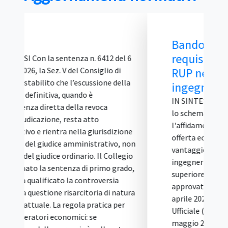
Bando tipo ANAC 2/2026 SIA:
requisiti, BIM e verifiche del
RUP nelle gare di
ingegneria...
IN SINTESI Il Bando tipo ANAC n. 2/2026 è
lo schema di disciplinare per
l'affidamento, con procedura aperta e
offerta economicamente più
vantaggiosa, dei servizi di architettura e
ingegneria (SIA) di importo pari o
superiore alle soglie europee. È stato
approvato con delibera n. 153 del 15
aprile 2026, pubblicato in Gazzetta
Ufficiale (Serie Generale n. 111 del 15
maggio 2026) ed è vincolante per le