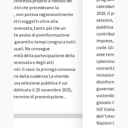
calendario a Napoli il 29 e 30 ottobre
2026. Il programma comprende 19
sessioni, definite dopo una consultazione
pubblica che ha raccolto oltre 300
contributi da istituzioni, PA, università,
imprese, comunità tecnica e società
civile. Gli incontri saranno dedicati a otto
aree tematiche: intelligenza artificiale,
cybersicurezza e fiducia digitale,
sovranità digitale, competenze digitali e
inclusione, informazione e
disinformazione, cooperazione digitale e
governance multistakeholder,
sostenibilità digitale e partecipazione dei
giovani. Cos'è IGF Italia e chi lo organizza
IGF Italia è la declinazione nazionale
dell'Internet Governance Forum delle
Nazioni Unite, la piattaforma globale di