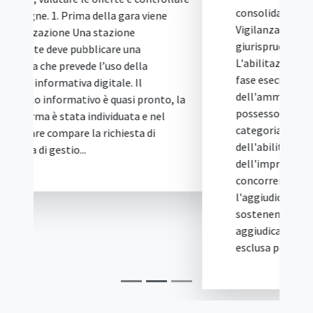
consolidato dell'allora Autorità di
Vigilanza sui Contratti Pubblici e della
giurisprudenza amministrativa.
L'abilitazione va infatti dimostrata in
fase esecutiva, mentre ai fini
dell'ammissione in gara è sufficiente il
possesso della qualificazione SOA nella
categoria pertinente. Il caso: mancanza
dell'abilitazione D.M. 37/2008 e ricorso
dell'impresa concorrente Una società
concorrente ha impugnato
l'aggiudicazione di una procedura di gara,
sostenendo che l'impresa risultata
aggiudicataria avrebbe dovuto essere
esclusa per carenza dell'abilitazione...