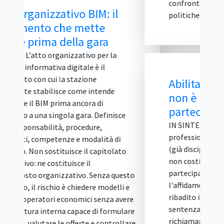
confronto multistakeholder sulle
politiche di I...
Abilitazione D.M. 37/2008
non è requisito di
partecipazione alla gara
IN SINTESI L'abilitazione tecnico-
professionale prevista dal D.M. n. 37/2008
(già disciplinata dalla legge n. 46/1990)
non costituisce un requisito di
partecipazione alle procedure di gara per
l'affidamento di appalti pubblici. Lo ha
ribadito il TAR Puglia, Bari, Sez. I, con la
sentenza 3 agosto 2026, n. 954,
richiamando un orientamento