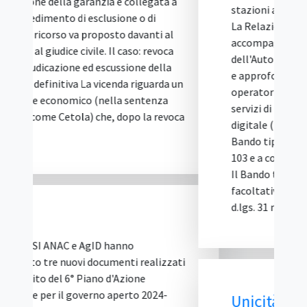
stazioni appaltanti dal 30 maggio 2026.
La Relazione illustrativa che lo
accompagna spiega le scelte
dell'Autorità, richiama le prime pronunce
e approfondisce i temi segnalati dagli
operatori: requisiti di partecipazione,
servizi di punta, gestione informativa
digitale (BIM), subappalto e avvalimento.
Bando tipo vincolante: cosa dispone l'art.
103 e a cosa serve la Relazione illustrativa
Il Bando tipo n. 2/2026 non è un modello
facoltativo. Ai sensi dell'articolo 103 del
d.lgs. 31 mar...
Unicità dell’Offerta: le