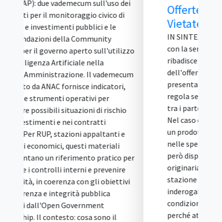
Offerte Alternative Sono
Vietate
IN SINTESI Il Tar Lazio, Roma, Sez. II bis,
con la sentenza 4 agosto 2026, n. 14084,
ribadisce che il principio di unicità
dell'offerta vieta a ogni concorrente di
presentare più di una proposta in gara. La
regola serve a garantire la comparazione
tra i partecipanti in condizioni di parità.
Nel caso deciso, un'impresa aveva offerto
un prodotto diverso da quello richiesto
nelle specifiche tecniche, dichiarandosi
però disponibile a fornire il materiale
originariamente indicato qualora la
stazione appaltante lo avesse ritenuto
inderogabile. Per il Tar questa è un'offerta
condizionata e alternativa, vietata
perché attribuisce al concorrente un