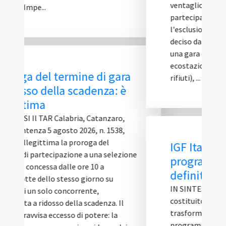
ventaglio di opzioni precluso agli altri
partecipanti. Il ricorso contro
l'esclusione è stato respinto. Il caso
deciso dal Tar Lazio La vicenda riguarda
una gara d'appalto per la fornitura di
ecostazioni (contenitori per la raccolta
rifiuti), ...
IGF Italia 2026: il
programma delle sessioni è
definito
IN SINTESI Il Comitato IGF Italia,
costituito presso il Dipartimento per la
trasformazione digitale, ha reso noto il
programma di IGF Italia 2026, in